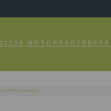
201104 MOTORRADTREFFE
201104 Motorradtreffen